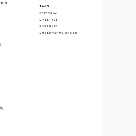
och
TAGS
EDITORIAL
LIFESTYLE
PORTRAIT
UNTERNEHMERINNEN
t
e
t
e,