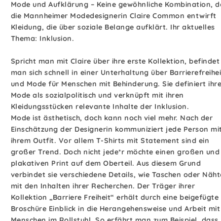
Mode und Aufklärung – Keine gewöhnliche Kombination, d
die Mannheimer Modedesignerin Claire Common entwirft
Kleidung, die über soziale Belange aufklärt. Ihr aktuelles
Thema: Inklusion.
Spricht man mit Claire über ihre erste Kollektion, befindet
man sich schnell in einer Unterhaltung über Barrierefreihei
und Mode für Menschen mit Behinderung. Sie definiert ihr
Mode als sozialpolitisch und verknüpft mit ihren
Kleidungsstücken relevante Inhalte der Inklusion.
Mode ist ästhetisch, doch kann noch viel mehr. Nach der
Einschätzung der Designerin kommuniziert jede Person mi
ihrem Outfit. Vor allem T-Shirts mit Statement sind ein
großer Trend. Doch nicht jede*r möchte einen großen und
plakativen Print auf dem Oberteil. Aus diesem Grund
verbindet sie verschiedene Details, wie Taschen oder Näht
mit den Inhalten ihrer Recherchen. Der Träger ihrer
Kollektion „Barriere Freiheit“ erhält durch eine beigefügte
Broschüre Einblick in die Herangehensweise und Arbeit mit
Menschen im Rollstuhl. So erfährt man zum Beispiel, dass