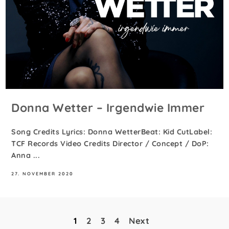
Donna Wetter – Irgendwie Immer
Song Credits Lyrics: Donna WetterBeat: Kid CutLabel:
TCF Records Video Credits Director / Concept / DoP:
Anna ...
27. NOVEMBER 2020
1
2
3
4
Next
Seitennummerierung