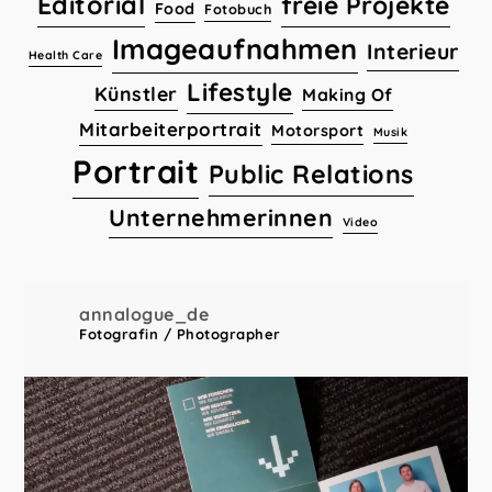
Editorial
freie Projekte
Food
Fotobuch
Imageaufnahmen
Interieur
Health Care
Lifestyle
Künstler
Making Of
Mitarbeiterportrait
Motorsport
Musik
Portrait
Public Relations
Unternehmerinnen
Video
annalogue_de
Fotografin / Photographer