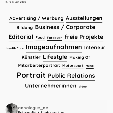
2. Februar 2022
Ausstellungen
Advertising / Werbung
Business / Corporate
Bildung
Editorial
freie Projekte
Food
Fotobuch
Imageaufnahmen
Interieur
Health Care
Lifestyle
Künstler
Making Of
Mitarbeiterportrait
Motorsport
Musik
Portrait
Public Relations
Unternehmerinnen
Video
annalogue_de
Fotografin / Photographer