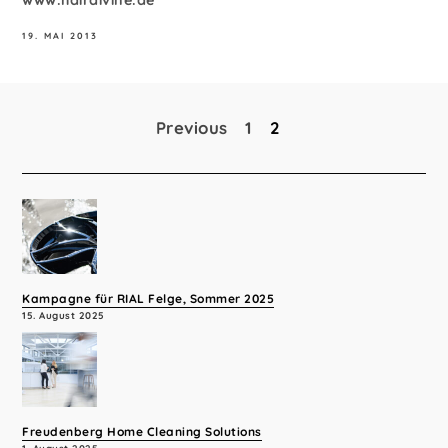
www.hairdivine.de
19. MAI 2013
Previous
1
2
Seitennummerierung
der
Beiträge
Kampagne für RIAL Felge, Sommer 2025
15. August 2025
Freudenberg Home Cleaning Solutions
1. August 2025