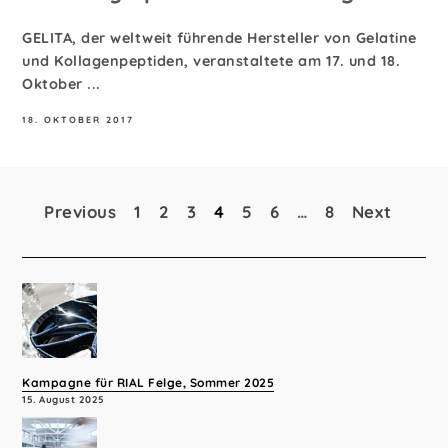
GELITA, der weltweit führende Hersteller von Gelatine
und Kollagenpeptiden, veranstaltete am 17. und 18.
Oktober ...
18. OKTOBER 2017
Previous
1
2
3
4
5
6
…
8
Next
Seitennummerierung
der
Beiträge
Kampagne für RIAL Felge, Sommer 2025
15. August 2025