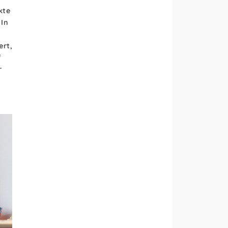
kte
 In
ert,
f
r