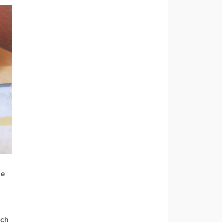
ie
ich