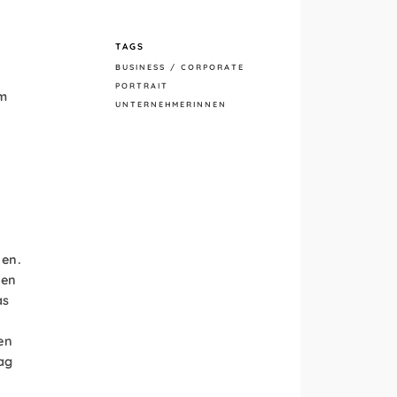
TAGS
BUSINESS / CORPORATE
PORTRAIT
em
UNTERNEHMERINNEN
len.
hen
as
en
tag