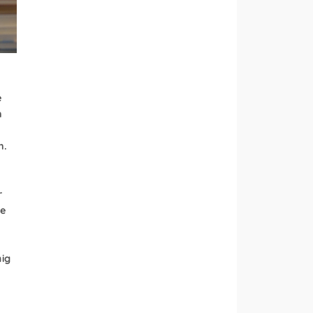
e
n
n.
r
te
mig